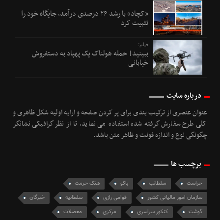
«کچاد» با رشد ۲۶ درصدی درآمد، جایگاه خود را
تثبیت کرد
فیلم؛
ببینید| حمله هولناک یک پهپاد به دستفروش
خیابانی
درباره سایت
عنوان عنصری از ترکیب بندی برای پر کردن صفحه و ارایه اولیه شکل ظاهری و
کلی طرح سفارش گرفته شده استفاده می نماید، تا از نظر گرافیکی نشانگر
چگونگی نوع و اندازه فونت و ظاهر متن باشد.
برچسب ها
حراست
سلطانب
باکو
هتک حرمت
سازمان امور مالیاتی کشور
قوامی رازی
سلطانیه
خبرگان
گوشت
کنکور سراسری
مرکزی
معضلات