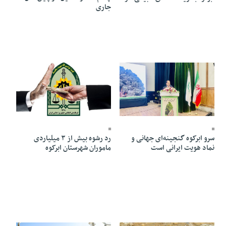
جاری
03 Aban 1404 - 18:05
22 Aban 1404 - 17:31
سرو ابرکوه گنجینه‌ای جهانی و
رد رشوه بیش از ۳ میلیاردی
نماد هویت ایرانی است
ماموران شهرستان ابرکوه