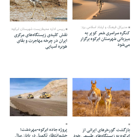
29 Azar 1404 - 19:54
23 Azar 1404 - 17:55
مدیرکل فرهنگ و ارشاد اسلامی یزد:
رییس اداره محیط‌زیست شهرستان ابرکوه:
کنگره سراسری شعر کویر به
نقش کلیدی زیستگاه‌های مرکزی
میزبانی شهرستان ابرکوه برگزار
ایران در چرخه مهاجرت و بقای
می‌شود
هوبره آسیایی
09 Azar 1404 - 20:02
10 Azar 1404 - 13:15
پروژه جاده ابرکوه-مهردشت؛
بازگشت گورخر‌های ایرانی از
چشم‌انتظار تکمیل در پایان سال
ابرکوه به زیستگاه‌های طبیعی خود