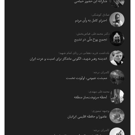
شکرانه این حضور حماسی
صادق کوشکی:
احترام کامل به رأی مردم
دکتر محمدعلی فیاض‌بخش:
تجمیع روح ملّی در تشییع
یادداشت فرید دهقانی در رثای امام شهید؛
اندیشه رهبر شهید، الگویی ماندگار برای امنیت و عزت ایران
کامران نرجه:
معیشت عمومی، اولویت نخست
محمدعلی مهتدی:
لحظه سرنوشت‌ساز منطقه
وجیهه تیموری:
عاشورا و حافظه اقلیمی ایرانیان
کامران نرجه: