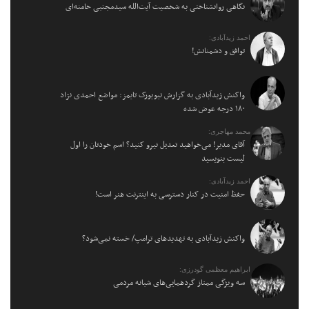
نگاهی روانشناختی به شخصیت آیت‌الله سیدمجتبی خامنه‌ای
احمد زیدآبادی:
توافق و دشمنانش!
واکنش زیدآبادی به گزارش نیویورک تایمز: مواضع احمدی نژاد
۱۸۰ درجه عوض شده
محمد مهاجری:
آقای مدیر! می‌خواهید تعدیل نیرو کنید؟ اسم خودتان را اول
لیست بنویسید
احمد زیدآبادی:
حفظ امنیت در کنار دسترسی به اینترنت هنر است!
واکنش زیدآبادی به تهدیدهای ترامپ/ خسته نمی‌شود؟
ابراهیم معظمی گودرزی:
سه ویژگی ممتاز گردهمایی‌های شبانه مردمی