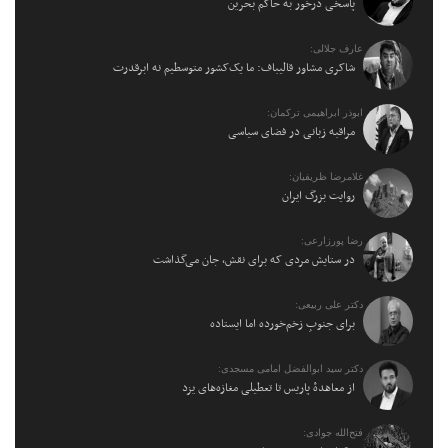
پاسخی درخور به حاکم بحرین
عارف جلالی:
شاکری مشاور قالیباف: ما یک‌کشور متوسطیم نه ابرقدرت
ابوذر ابراهیمی ترکمان:
مراقبه زبانی در فضای سیاسی
غلامرضا ظریفیان:
روایت بزرگ ایران
رضا پورزارعی:
در ستایش مردی که برای نقش، جان می‌گذاشت
دکتر علی ربیعی:
برای جنوبِ زخم‌خورده اما ایستاده
دکتر سید ابوالفضل امامی مسجدی:
از معاهدهٔ پاریس تا تعطیلی مغازه‌های یزد
فتح‌الله جوادی: