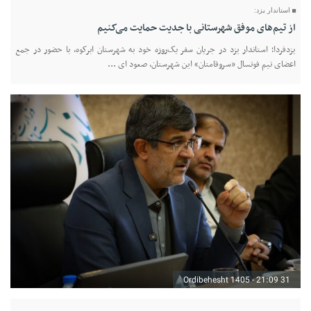
استاندار یزد:
از تیم‌های موفق شهرستانی با جدیت حمایت می‌کنیم
یزدفردا؛ استاندار یزد در جریان سفر یک‌روزه خود به شهرستان ابرکوه، با حضور در جمع
اعضای تیم فوتسال «سروقامتان» این شهرستان، صعود ای ...
31 Ordibehesht 1405 - 21:09