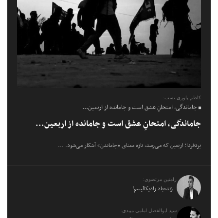
کاظم یاوری نسب:
جاماندگی، امتحانِ عشق است و جامانده از اربعین...
جاماندگی، امتحانِ عشق است و جامانده از اربعین...
یزدفردا؛ اربعین که می‌رسد، تازه معنای «جاماندن» آشکار می‌شود. ...
رامتین مرتضوی:
زنده‌باد رادیکالیسم!
سید ابوالفضل امامی میبدی: