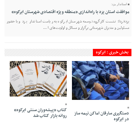
استاندار یزد:
موافقت استان یزد با راه‌اندازی «منطقه ویژه اقتصادی شهرستان ابرکوه»
یزدفردا؛ نشست کارگروه توسعه شهرستان ابرکوه به ریاست استاندار یزد و با حضور
مسئولین و مدیران شهرستانی برگزار و مسائل و اولویت‌های ا ...
بخش خبری : ابرکوه
25 Bahman 1404 - 21:19
25 Farvardin 1405 - 16:03
کتاب «پیشه‌وران سنتی ابرکوه»
دستگیری سارقان اماکن نیمه ساز
روانه بازار کتاب شد
در ابرکوه