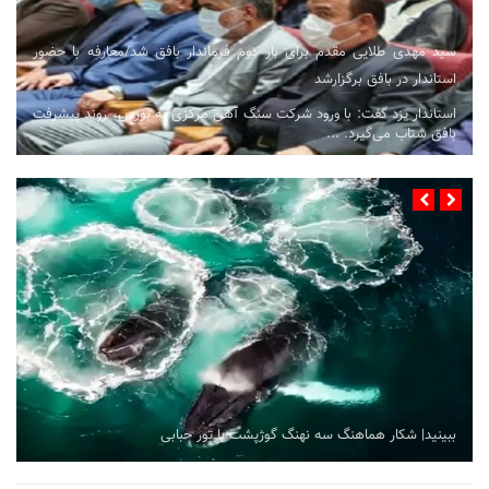
سید مهدی طلایی مقدم برای بار دوم فرماندار بافق شد/معارفه با حضور
استاندار در بافق برگزارشد
استاندار یزد گفت: با ورود شرکت سنگ آهن مرکزی به بورس، روند پیشرفت
بافق شتاب می‌گیرد. ...
ببینید| شکار هماهنگ سه نهنگ گوژپشت با تور حبابی