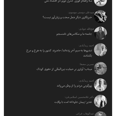
سه راهکار فوری کنترل تورم در اقتصاد ملی
سیدعلی دوستی موسوی:
خبرنگاری دیگر شغل سخت و زیان‌آور نیست؟
فتح‌الله جوادی:
جامعه ما و سکانس‌های نامنسجم
احمد زیدآبادی:
تندروها به سیم آخر زده‌اند/ حاضرند کشور را به هرج و مرج
بکشانند
نسرین مصفا:
میناب؛ آواری بر حمایت بین‌المللی از حقوق کودک
احمد زیدآبادی:
زورگویی مردم را از وطن می‌راند
دکتر غلامحسین اسلامی‌فرد:
غدیر؛ پیمان جاودانه امت با ولایت
عبدالوهاب فراتی