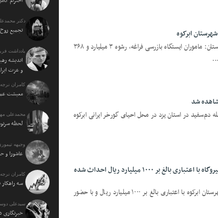
احترام کامل
دکتر محمدعل
تجمیع روح 
یزدفردا؛ معاون هماهنگ کننده انتظامی استان: ماموران ایستگاه بازرسی فراغه، رشوه ۳ میلیارد و ۳۶۸
یادداشت فرید
..
اندیشه رهبر
و عزت ایرا
کامران نرجه:
معیشت عمو
مشاهده شد
یله دم‌سفید در استان یزد در محل احیای گورخر ایرانی ابرکوه
محمدعلی مهت
لحظه سرنو
وجیهه تیموری
عاشورا و حا
در آیینی با حضور استاندار یزد/این نیروگاه با اعتباری بالغ بر ۱۰۰۰ میلیارد ریال احداث شده
کامران نرجه:
سه راهکار 
یزدفردا: نیروگاه خورشیدی ۳ مگاواتی شهرستان ابرکوه با اعتباری بالغ بر ۱۰۰۰ میلیارد ریال و با حضور
سیدعلی دوس
خبرنگاری د