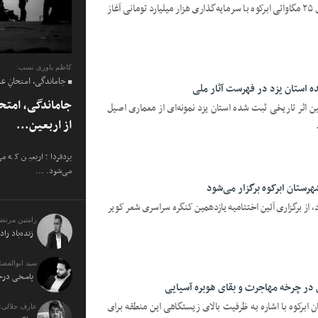
یزدفردا؛ عملیات اجرایی نیروگاه خورشیدی ۲۵ مگاواتی ابرکوه با سرمایه‌گذاری هزار میلیارد تومانی آغاز
کاظم یاوری نسب:
جاماندگی، امتحانِ ع
ه استان یزد در فهرست آثار ملی
جاماندگی، امتح
تین اثر تاریخی ثبت شده استان یزد نمونه‌ای از معماری اصیل
از اربعین...
یزدفردا؛ اربعین که م
می‌شود. ...
رستان ابرکوه برگزار می‌شود
، از برگزاری آئین اختتامیه یازدهمین کنگره سراسری شعر کویر
رامتین مرتض
زنده‌باد راد
سید ابوالفضل
پاسخی درخو
 در چرخه مهاجرت و بقای هوبره آسیایی
ابرکوه با اشاره به ظرفیت بالای زیستگاهی این منطقه برای
عارف جلالی: