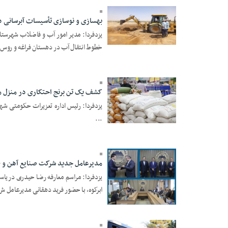
بهسازی و نوسازی تأسیسات آبرسانی د
یزدفردا: مدیر امور آب و فاضلاب شهرستان
07 Mordad 1404 -
خطوط انتقال آب در دهستان فراغه و روس 
18:58
کشف یک تن برنج احتکاری در منزل م
یزدفردا: رئیس اداره تعزیرات حکومتی شه
...
01 Tir 1404 - 16:04
مدیرعامل جدید شرکت صنایع آهن و فو
یزدفردا: مراسم معارفه رضا‌ حیدری دریا
ابرکوه، با حضور فرید دهقانی مدیرعامل ش 
12 Khordad 1404 -
21:24