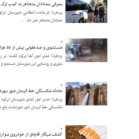
معرفی معتادان متجاهر به کمپ ترک ا
معتادان متجاهر خبر داد. ...
30 Farvardin 1404 -
19:09
شستشوی و ضدعفونی بیش از 10 هزار متر مکعب از مخازن آب شرب شهرستان ابرکوه
25 Esfand 1403 -
شهری و روستایی این شهرستان شستشو و گ
18:54
حادثه شکستگی خط آبرسان شهر مهر
یزدفردا: مدیر امور آبفای شهرستان ابرکو
25 Esfand 1403 -
شکستگی خط آبرسان شهر مهردشت رفع شد
18:53
کشف سیگار قاچاق از خودروی سواری 