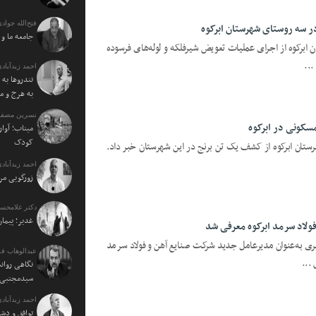
فتح‌الله جوادی
ر سه روستای شهرستان ابرکوه
جامعه ما و
 ابرکوه از اجرای عملیات تعویض شیرفلکه و لوله‌های فرسوده
...
احمد زیدآبادی
تندروها به 
به هرج و م
نسرین مصفا:
سکونی در ابرکوه
میناب؛ آوار
کودک
رستان ابرکوه از کشف یک تن برنج در این شهرستان خبر داد.
احمد زیدآبادی
زورگویی مرد
دکتر غلامحسی
غدیر؛ پیمان
لاد سرمد ابرکوه معرفی شد
سری به‌عنوان مدیرعامل جدید شرکت صنایع آهن و فولاد سرمد
عبدالوهاب فر
...
نگاهی روان
سیدمجتبی خ
احمد زیدآبادی
توافق و دش