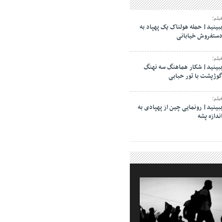
یلم؛
بینید| حمله هولناک یک پهپاد به
ستفروش خیابانی
یلم؛
بینید| شکار هماهنگ سه نهنگ
وژپشت با تور حبابی
یلم؛
بینید| رونمایی چین از پهپادی به
ندازه پشه