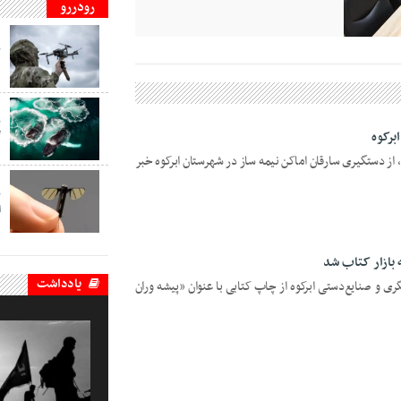
رودررو
ف
ب
د
ف
ب
برکوه
گ
، از دستگیری سارقان اماکن نیمه ساز در شهرستان ابرکوه خبر
ف
ب
ا
 بازار کتاب شد
یادداشت
گری و صنایع‌دستی ابرکوه از چاپ کتابی با عنوان «پیشه وران