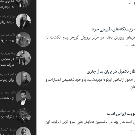
شاکری مشاو
...
نه ابرقدرت
ابوذر ابراهی
مراقبه زبا
به زیستگاه‌های طبیعی خود
غلامرضا ظریف
بیش از ۳۰ رأس از گورخر‌های پرورش یافته در مرکز پرورش گورخر پنج انگشت به
روایت بزرگ 
د. ...
رضا پورزارع
در ستایش م
می‌گذاشت
ار تکمیل در پایان سال جاری
دکتر علی ربی
 محور ارتباطی ابرکوه-مهردشت، با وجود تخصیص اعتبارات و
برای جنوبِ 
ن ...
دکتر سید اب
از معاهدهٔ 
فتح‌الله جوادی
هویت ایرانی است
شکرانه ای
ی استاندار یزد در نخستین همایش ملی سرو کهن ابرکوه، این
..
صادق کوشکی