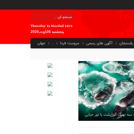
Thursday 15 Mordad 1405
پنجشنبه 06,اوت,2026
رفسنجان
آگهی های رسمی
مروست فردا
.
جهان
 سه نهنگ گوژپشت با تور حبابی