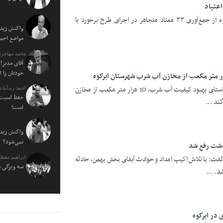
عتیاد
یزدفردا: فرمانده انتظامی شهرستان ابرکوه از جمع‌آوری ۳۳ معتاد متجاهر در اجرای طرح برخورد با
واکنش زیدآ
مواضع احمدی نژاد ۰
محمد مهاجری
آقای مدیر! 
خودتان را 
یزدفردا: مدیر امور آبفا ابرکوه گفت: در راستای بهبود کیفیت آب شرب، 10 هزار متر مکعب از مخازن
احمد زیدآبادی
حفظ امنیت 
ند ...
است!
واکنش زیدآ
نمی‌شود؟
دشت رفع شد
ه گفت: با تلاش اکیپ امداد و حوادث آبفای بخش بهمن، حادثه
ابراهیم معظ
سه ویژگی م
. ...
در ابرکوه