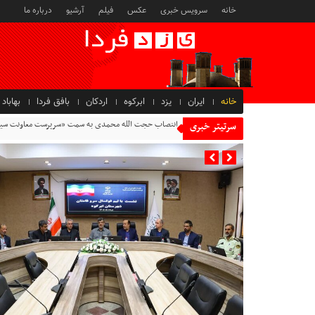
خانه
سرویس خبری
عکس
فیلم
آرشیو
درباره ما
خانه
ایران
یزد
ابرکوه
اردکان
بافق فردا
بهاباد
بهره برداری
سرتیتر خبری