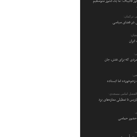
ر قالیباف: ما یک‌کشور متوسطیم
می ترکمان:
نی در فضای سیاسی
یان:
ایران
ی:
ردی که برای نقش، جان
عی:
زخم‌خورده اما ایستاده
والفضل امامی مسجدی:
پاریس تا تعطیلی مغازه‌های یزد
:
ن حضور حماسی
: