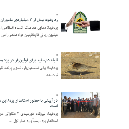
رد رشوه بیش از ۳ میلیاردی ماموران شهرستان ابرکوه
03 Aban 1404 - 18:05
میلیون ریالی قاچاقچیان موادمخدر را ص .
تلیله دم‌سفید برای اولین‌بار در یزد 
یزدفردا؛ برای نخستین‌بار، تصویر پرنده تل
ثبت شد. ...
03 Mehr 1404 - 19:36
است
05 Shahrivar 1404 -
استاندار یزد، رسماً وارد مدار تول ...
10:36