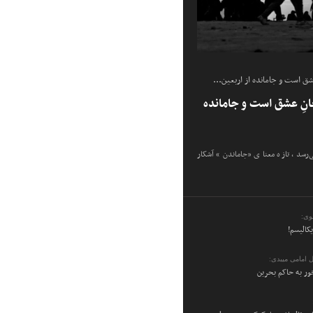
شق است و جامانده از اربعین...
انِ عشق است و جامانده
ی‌رسد، تازه معنای «جاماندن» آشکار
وی:
یکالیسم!
 امامی میبدی:
ر به حاکم بحرین