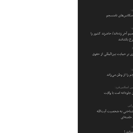
:
 سکانس‌های نامنسجم
:
سیم آخر زده‌اند/ حاضرند کشور را
رج بکشانند
ی بر حمایت بین‌المللی از حقوق
:
م را از وطن می‌راند
ن اسلامی‌فرد:
 جاودانه امت با ولایت
اتی
شناختی به شخصیت آیت‌الله
امنه‌ای
:
منانش!