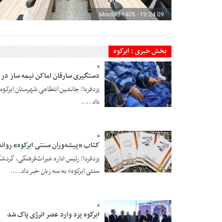
09 Mordad 1405 - 19:24
بخش خبری : ابرکوه
دستگیری سارقان اماکن نیمه ساز در ا
یزدفردا؛ جانشین انتظامی شهرستان ابرکوه
داد. ...
25 Farvardin 1405 -
16:03
کتاب «پیشه‌وران سنتی ابرکوه» روانه
یزدفردا؛ رئیس اداره میراث‌فرهنگی، گردش
25 Bahman 1404 -
سنتی ابرکوه» به سه زبان خبر داد. ...
21:19
ابرکوه یزد وارد عصر انرژی پاک شد