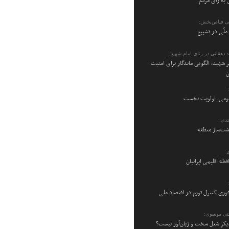
 به رأی مردم
ی فیاض‌بخش:
ملّی در تشییع
 دهقانی در رثای امام شهید؛
 شهید، الگویی ماندگار برای امنیت
ن
می، اولویت نخست
دی:
شت‌ساز منطقه
:
فظه اقلیمی ایرانیان
فوری کنترل تورم در اقتصاد ملی
تی موسوی:
یگر شغل سخت و زیان‌آور نیست؟