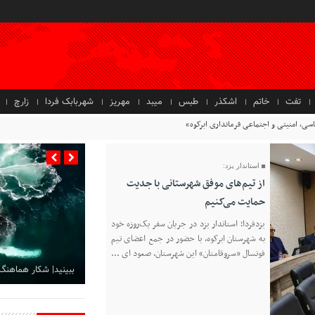
تفت
خاتم
اشکذر
طبس
میبد
مهریز
شهربابک فردا
زارچ
استاندار یزد:
از تیم‌های موفق شهرستانی با جدیت
حمایت می‌کنیم
یزدفردا؛ استاندار یزد در جریان سفر یک‌روزه خود
به شهرستان ابرکوه، با حضور در جمع اعضای تیم
فوتسال «سروقامتان» این شهرستان، صعود ای ...
ببینید| شکار هماهنگ