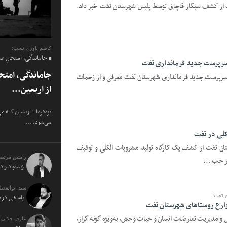
 از کشف سیگار قاچاق توسط پلیس شهرستان تفت خبر داد.
کاظم یاوری نسب:
جاماندگی، امتحانِ ع
 سرپرست جدید فرمانداری تفت
جاماندگی، امتح
، سرپرست جدید فرمانداری شهرستان تفت معرفی و از زحمات
از اربعین...
یزدفردا؛ اربعین که م
می‌شود. ...
کلی در تفت
تان تفت از کشف یک کارگاه تولید مشروبات الکلی و توقیف
رامتین مرتض
ز خب ...
زنده‌باد راد
سید ابوالفضل
 تفت:
پاسخی درخو
زارع روستا‌های شهرستان تفت
ش و مدیریت تعارضات انسان و حیات وحش، به‌ویژه گونه گراز،
عارف جلالی: