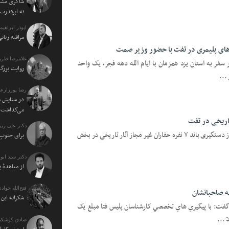
شاکری مشاو
نه ابرقدرت
ابوذر ابراهی
مراقبه زبا
ل‌های پلیمری در تفت با حضور وزیر صمت
غلامرضا ظریف
سفر به استان یزد همزمان با ایام الله دهه فجر، یک واحد
روایت بزرگ 
...
رضا پورزارع
در ستایش م
می‌گذاشت
تاریخی در تفت
دکتر علی ربی
یزدفردا؛ فرمانده انتظامی شهرستان تفت از دستگیری باند ۷ نفره حفاران غیر مجاز آثار تاریخی در بخش
برای جنوبِ 
دکتر سید اب
از معاهدهٔ 
فتح‌الله جوادی
ه صاحبانشان
شکرانه ای
 گفت: با پيگيري هاي تخصصي کارشناسان پليس فتا مبلغ يک
صادق کوشکی