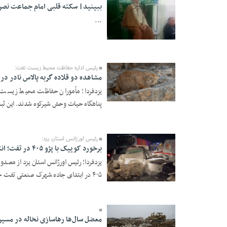
ببینید| سکته قلبی امام جماعت نصرآب
...
22 Azar 1404 - 12:55
رئیس اداره حفاظت محیط زیست تفت:
مشاهده دو قلاده گربه پالاس نادر در
یزدفردا؛ مأموران حفاظت محیط زیست ش
21 Azar 1404 - 18:07
پناهگاه حیات وحش شیرکوه شدند. این ثبت 
رئیس اورژانس استان یزد:
برخورد کوییک با پژو ۴۰۵ در تفت؛ انتقال ۶ مصدوم به بیمارستان
یزدفردا؛ رئیس اورژانس استان یزد از مصد
۴۰۵ در ابتدای جاده شهرک صنعتی تفت خب ...
17 Azar 1404 - 10:02
معضل سال‌ها رهاسازی نخاله در مسیر 