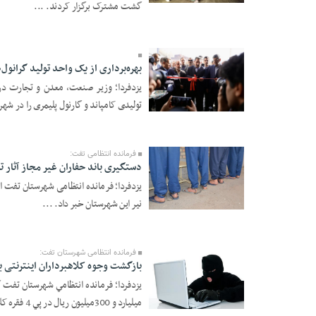
گشت مشترک برگزار کردند. ...
11:04
بهره‌برداری از یک واحد تولید گرانو
یزدفردا؛ وزیر صنعت، معدن و تجارت در 
تولیدی کامپاند و گارنول پلیمری را در شهر 
15 Bahman 1404 -
18:48
فرمانده انتظامی تفت:
دستگیری باند حفاران غیر مجاز آثار 
نیر این شهرستان خبر داد. ...
05 Bahman 1404 -
18:53
فرمانده انتظامی شهرستان تفت:
بازگشت وجوه کلاهبرداران اينترنتی ب
یزدفردا؛ فرمانده انتظامي شهرستان تفت
ميليارد و 300ميليون ريال در پي 4 فقره کلا ...
01 Bahman 1404 -