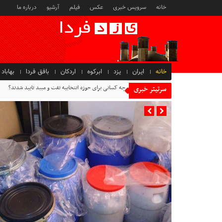
خانه
سرویس خبری
عکس
فیلم
آرشیو
درباره ما
خانه
ایران
یزد
ابرکوه
اردکان
بافق فردا
بهاباد
چه کسانی برای حوزه انتخابیه تفت و میبد تایید شدند؟
سرتیتر خبری