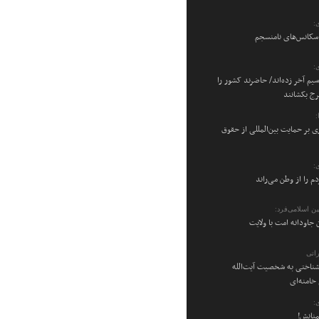
:
 سکانس‌های نامنسجم
:
سیم آخر زده‌اند/ حاضرند کشور را
رج بکشانند
ی بر حمایت بین‌المللی از حقوق
:
م را از وطن می‌راند
ن اسلامی‌فرد:
 جاودانه امت با ولایت
اتی
شناختی به شخصیت آیت‌الله
امنه‌ای
:
منانش!