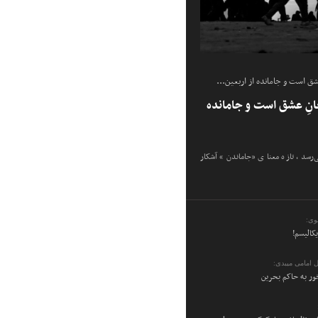
شق است و جامانده از اربعین...
انِ عشق است و جامانده
ی‌رسد، تازه معنای «جاماندن» آشکار
وی:
یکالیسم!
 امامی میبدی:
ر به حاکم بحرین