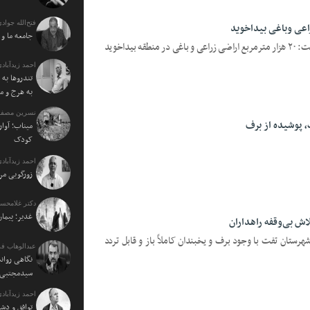
فتح‌الله جوادی
جامعه ما و
یزدفردا؛ مدیر جهاد کشاورزی شهرستان تفت: ۲۰ هزار مترمربع اراضی زراعی و باغی در منطقه بیداخوید
احمد زیدآبادی
تندروها به 
به هرج و م
نسرین مصفا:
، پوشیده از برف
میناب؛ آوار
کودک
احمد زیدآبادی
زورگویی مرد
دکتر غلامحسی
غدیر؛ پیمان
لاش بی‌وقفه راهداران
شهرستان تفت با وجود برف و یخبندان کاملاً باز و قابل تردد
عبدالوهاب فر
نگاهی روان
سیدمجتبی خ
احمد زیدآبادی
توافق و دش