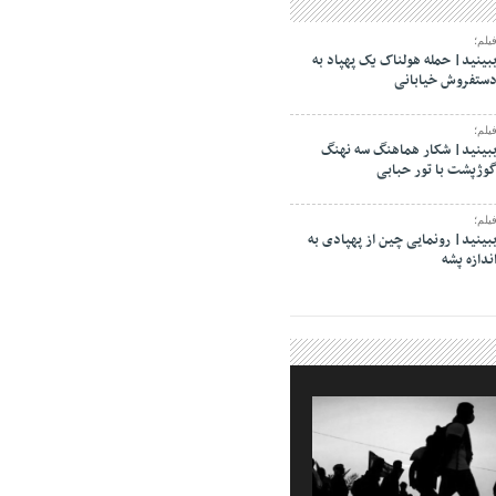
یلم؛
بینید| حمله هولناک یک پهپاد به
ستفروش خیابانی
یلم؛
بینید| شکار هماهنگ سه نهنگ
وژپشت با تور حبابی
یلم؛
بینید| رونمایی چین از پهپادی به
ندازه پشه