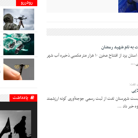
رودررو
ف
ب
د
ف
ب
ت به نام شهید رمضان
گ
یزدفردا؛ مدیر عامل شرکت آب و فاضلاب استان یزد از افتتاح مخزن ۱۰ هزار مترمکعبی ذخیره آب شهر
 ...
ف
ب
ا
 تفت:
ایی
یادداشت
یست شهرستان تفت از ثبت رسمی جوجه‌آوری گونه ارزشمند
 خبر داد ...