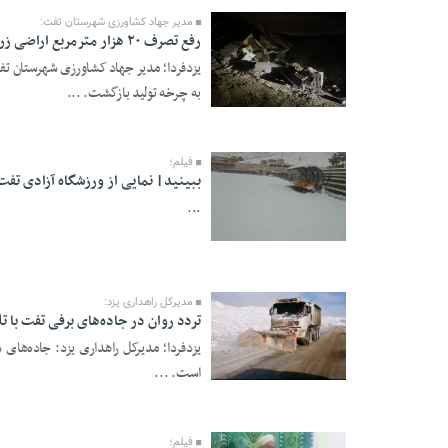
مدیر جهاد کشاورزی شهرستان تفت:
رفع تصرف ۲۰ هزار مترمربع اراضی زراعی وباغی بیداخوید
به چرخه تولید بازگشت. ...
07 Dey 1404 - 17:08
فیلم؛
ببینید| نمایی از ورزشگاه آزادی تفت
...
28 Azar 1404 - 15:13
مدیرکل راهداری یزد:
تردد روان در جاده‌های برفی تفت با ت
یزدفردا؛ مدیرکل راهداری یزد: جاده‌های 
27 Azar 1404 - 16:42
است. ...
فیلم؛