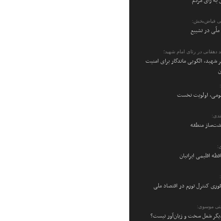
 به رأی مردم
ی فیاض‌بخش:
ملّی در تشییع
 دهقانی در رثای امام شهید؛
 شهید، الگویی ماندگار برای امنیت
ن
می، اولویت نخست
دی:
شت‌ساز منطقه
:
فظه اقلیمی ایرانیان
فوری کنترل تورم در اقتصاد ملی
تی موسوی:
یگر شغل سخت و زیان‌آور نیست؟