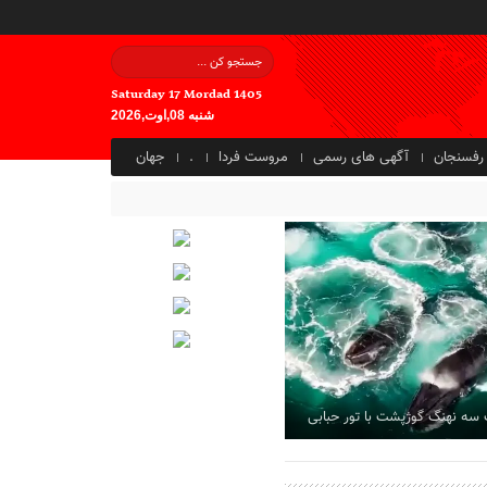
Saturday 17 Mordad 1405
شنبه 08,اوت,2026
رفسنجان
آگهی های رسمی
مروست فردا
.
جهان
 سه نهنگ گوژپشت با تور حبابی