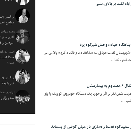
اد تفت بر بالای منبر
واکنش زیدآ
مواضع احمدی نژاد ۰
محمد مهاجری
آقای مدیر! 
خودتان را 
 پناهگاه حیات وحش شیرکوه یزد
هرستان تفت موفق به مشاهده دو قلاده گربه پالاس در
احمد زیدآبادی
حفظ امنیت 
نادر، نشا ...
است!
واکنش زیدآ
نمی‌شود؟
ومیت شش نفر بر اثر برخورد یک دستگاه خودروی کوییک با پژو
ابراهیم معظ
سه ویژگی م
سفیدکوه تفت؛ راه‌سازی در میان کوهی از پسماند