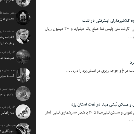
احترام کامل
دکتر محمدعل
تجمیع روح 
 کلاهبرداران اینترنتی در تفت
به گزارش یزدفردا؛ با پیگیری‌های تخصصی کارشناسان پلیس فتا مبلغ یک میلیارد و ۳۰۰ میلیون ریال
یادداشت فرید
...
اندیشه رهبر
و عزت ایرا
کامران نرجه:
معیشت عمو
زد
ت مرغ و جوجه ریزی در استان یزد را دارد. ...
محمدعلی مهت
لحظه سرنو
وجیهه تیموری
عاشورا و حا
و مسکن ثبتی مبنا در تفت استان یزد
کامران نرجه:
یزدفردا؛ مرحله آزمایشی سرشماری عمومی نفوس و مسکن ثبتی‌مبنا ۱۴۰۵ با شعار «سرشماری ثبتی، آمار
سه راهکار 
...
سیدعلی دوس
خبرنگاری د