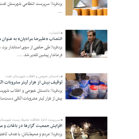
یزدفردا؛ سرپرست انتظامی شهرستان تفت
...
08 Ordibehesht 1405 -
13:08
انتصاب؛
انتصاب «علیرضا مرادیان» به عنوان
یزدفردا؛ طی حکمی از سوی استاندار یزد
فرماندار پیشین تقدیر شد. ...
26 Farvardin 1405 -
17:31
دادستان عمومی و انقلاب شهرستان تفت:
توقیف بیش از هزار لیتر مشروبات ال
یزدفردا؛ دادستان عمومی و انقلاب شهرس
26 Bahman 1404 -
بیش از هزار لیتر مشروبات الکلی دست‌سا
14:45
سرپرست اداره حفاظت محیط زیست شهرستان
افزایش جمعیت گزار‌ها در باغات و م
یزدفردا؛ مردم و محیط‌بانان، با هدف کاه
19 Bahman 1404 -