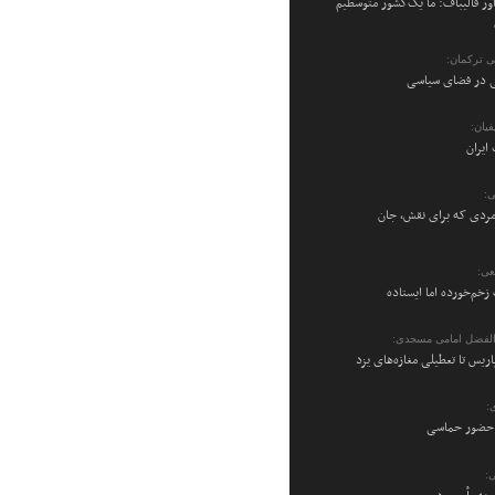
ر قالیباف: ما یک‌کشور متوسطیم
می ترکمان:
نی در فضای سیاسی
یان:
ایران
ی:
ردی که برای نقش، جان
عی:
زخم‌خورده اما ایستاده
والفضل امامی مسجدی:
پاریس تا تعطیلی مغازه‌های یزد
:
ن حضور حماسی
: