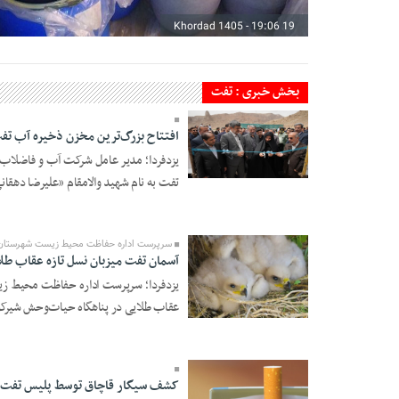
19 Khordad 1405 - 19:06
بخش خبری : تفت
افتتاح بزرگ‌ترین مخزن ذخیره آب تف
19 Ordibehesht 1405 -
تفت به نام شهید والامقام «علیرضا دهقانی
21:30
سرپرست اداره حفاظت محیط زیست شهرستان
آسمان تفت میزبان نسل تازه عقاب طل
یزدفردا؛ سرپرست اداره حفاظت محیط ز
عقاب طلایی در پناهگاه حیات‌وحش شیرکوه
16 Ordibehesht 1405 -
21:56
کشف سیگار قاچاق توسط پلیس تفت