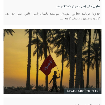
عامل آتش زدن ایسوزو دستگیر شد
یزدفردا؛ فرمانده انتظامی شهرستان مروست: ماموران پلیس آگاهی، عامل آتش زدن
کامیونت ایسوزو را دستگیر کردند. ...
15 Mordad 1405 - 20:39
دبیر ستاد اربعین در استان یزد: