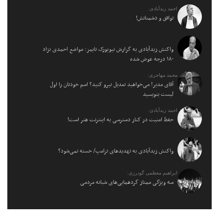
احمد زیدآبادی:
توافق و دشمنانش!
واکنش زیدآبادی به گزارش نیویورک تایمز: مواضع احمدی نژاد
۱۸۰ درجه عوض شده
محمد مهاجری:
آقای مدیر! می‌خواهید تعدیل نیرو کنید؟ اسم خودتان را اول
لیست بنویسید
احمد زیدآبادی:
حفظ امنیت در کنار دسترسی به اینترنت هنر است!
واکنش زیدآبادی به تهدیدهای ترامپ/ خسته نمی‌شود؟
ابراهیم معظمی گودرزی:
سه ویژگی ممتاز گردهمایی‌های شبانه مردمی