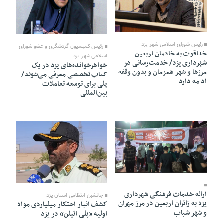
10 Mordad 1405 - 21:48
10 Mordad 1405 - 21:46
رئیس شورای اسلامی شهر یزد:
رئیس کمیسیون گردشگری و عضو شورای
خداقوت به خادمان اربعین
اسلامی شهر یزد:
شهرداری یزد/ خدمت‌رسانی در
خواهرخوانده‌های یزد در یک
مرزها و شهر همزمان و بدون وقفه
کتاب تخصصی معرفی می‌شوند/
ادامه دارد
پلی برای توسعه تعاملات
بین‌المللی
10 Mordad 1405 - 20:33
10 Mordad 1405 - 20:23
ارائه خدمات فرهنگی شهرداری
جانشین انتظامی استان یزد:
یزد به زائران اربعین در مرز مهران
کشف انبار احتکار میلیاردی مواد
و شهر شباب
اولیه «پلی اتیلن» در یزد