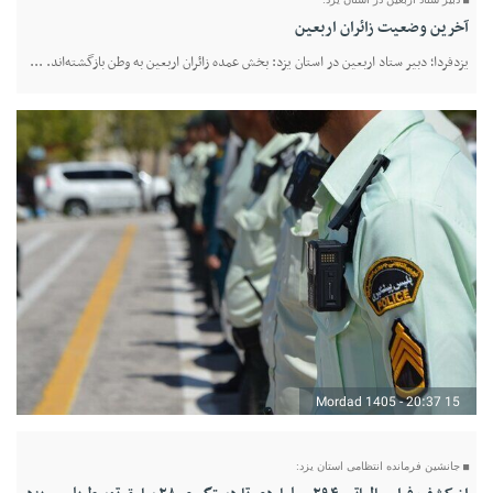
آخرین وضعیت زائران اربعین
یزدفردا؛ دبیر ستاد اربعین در استان یزد: بخش عمده زائران اربعین به وطن بازگشته‌اند. ...
15 Mordad 1405 - 20:37
جانشین فرمانده انتظامی استان یزد: