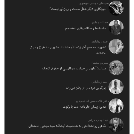
سیدعلی دوستی موسوی:
خبرنگاری دیگر شغل سخت و زیان‌آور نیست؟
فتح‌الله جوادی:
جامعه ما و سکانس‌های نامنسجم
احمد زیدآبادی:
تندروها به سیم آخر زده‌اند/ حاضرند کشور را به هرج و مرج
بکشانند
نسرین مصفا:
میناب؛ آواری بر حمایت بین‌المللی از حقوق کودک
احمد زیدآبادی:
زورگویی مردم را از وطن می‌راند
دکتر غلامحسین اسلامی‌فرد:
غدیر؛ پیمان جاودانه امت با ولایت
عبدالوهاب فراتی
نگاهی روانشناختی به شخصیت آیت‌الله سیدمجتبی خامنه‌ای