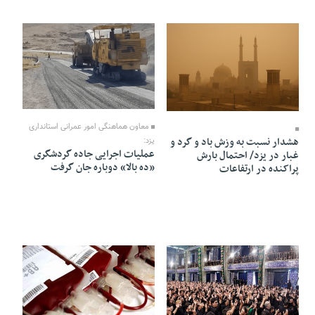
13 Mordad 1405 - 11:31
13 Mordad 1405 - 14:28
معاون هماهنگی امور عمرانی استانداری
هشدار نسبت به وزش باد و گرد و
یزد:
عملیات اجرایی جاده گردشگری
غبار در یزد/ احتمال بارش
«ده بالا‌» دوباره جان گرفت
پراکنده در ارتفاعات