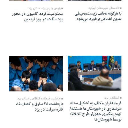
دادستان شهرستان ابرکوه:
رئیس پلیس راه استان یزد:
با هرگونه تخلف زیست‌محیطی
ممنوعیت تردد کامیون در محور
بدون اغماض برخورد می‌شود
یزد - تفت در روز اربعین
11 Mordad 1405 - 07:55
10 Mordad 1405 - 22:01
استاندار یزد:
جانشین فرمانده انتظامی استان یزد:
فرمانداران مکلف به تشکیل ستاد
بازداشت ۲۵ سارق و کشف ۸۵
سرشماری در شهرستان‌ها هستند/
فقره سرقت در یزد
لزوم پیگیری جدی‌تر طرح GNAF
توسط شهرستان‌ها