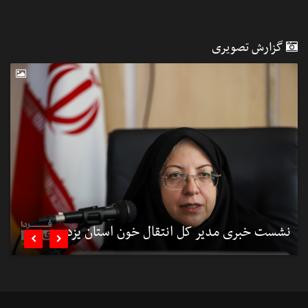
گزارش تصویری
نشست خبری مدیر کل انتقال خون استان یزد
ب

