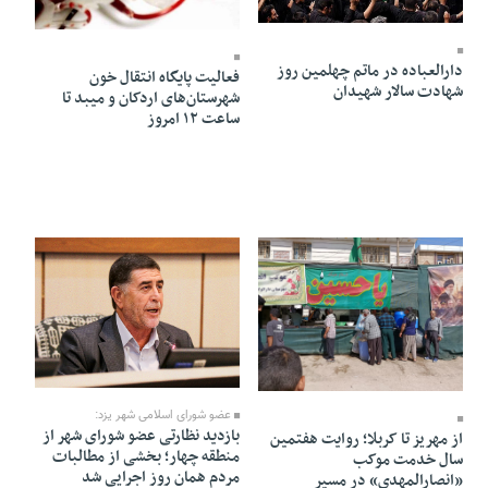
13 Mordad 1405 - 11:21
13 Mordad 1405 - 11:17
دارالعباده در ماتم چهلمین روز
فعالیت پایگاه انتقال خون
شهادت سالار شهیدان
شهرستان‌های اردکان و میبد تا
ساعت ۱۲ امروز
12 Mordad 1405 - 18:54
12 Mordad 1405 - 21:43
عضو شورای اسلامی شهر یزد:
بازدید نظارتی عضو شورای شهر از
از مهریز تا کربلا؛ روایت هفتمین
منطقه چهار؛ بخشی از مطالبات
سال خدمت موکب
مردم همان روز اجرایی شد
«انصارالمهدی» در مسیر