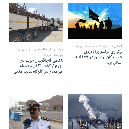
12 Mordad 1405 - 18:21
12 Mordad 1405 - 11:48
مدیر کل تبلیغات اسلامی استان یزد:
رئیس اداره منابع طبیعی و آبخیزداری
برگزاری مراسم پیاده‌روی
شهرستان مهریز:
جاماندگان اربعین در ۵۹ نقطه
ناکامی قاچاقچیان چوب در
استان یزد
مهریز/ کشف۲۱ تن محموله
غیرمجاز در گلوگاه شهید مدنی
12 Mordad 1405 - 11:46
12 Mordad 1405 - 11:43