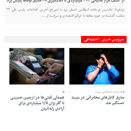
از کشف فرار مالیاتی ۲۹۴ میلیاردی تا دستگیری ۲۸ سارق توسط پلیس یزد
یزدفردا؛ جانشین فرمانده انتظامی استان یزد با تشریح آخرین اقدامات پلیس طی ۲۴
ساعت گذشته در حوزه مقابله با جرائم اقتصادی و سرقت، از ...
سرویس خبری : اجتماعی
13 Mordad 1405 - 14:30
13 Mordad 1405 - 14:35
فرمانده انتظامی میبد:
سارق کابل‌های مخابراتی در میبد
همدلی تفتی‌ها در اربعین حسینی
دستگیر شد
با گلریزان ۱/۵ میلیاردی برای
آزادی زندانیان