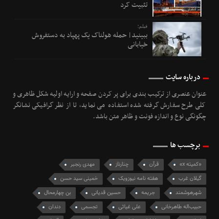
تثبیت کرد
فیلم؛
ببینید| حمله هولناک یک پهپاد به دستفروش
خیابانی
درباره سایت
عنوان عنصری از ترکیب بندی برای پر کردن صفحه و ارایه اولیه شکل ظاهری و
کلی طرح سفارش گرفته شده استفاده می نماید، تا از نظر گرافیکی نشانگر
چگونگی نوع و اندازه فونت و ظاهر متن باشد.
برچسب ها
«كميته x»
قرآن
چنارناز
مهدی رنجبر
گیلان غرب
هفته نامه نیوزویک
خمینی سید حسن
شهرهوشمند
جریمه
حسین قدیانی
بن چهارمحال
حبیب‌اله طاهرخانی
علی غیاثی
تجسمی
دندان