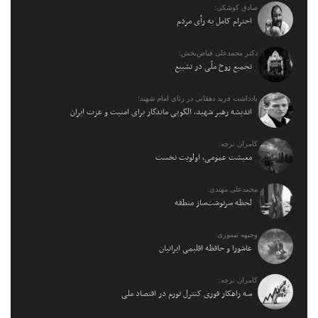
صادق کوشکی:
احترام کامل به رأی مردم
دکتر محمدعلی فیاض‌بخش:
تجمیع روح ملّی در تشییع
یادداشت فرید دهقانی در رثای امام شهید؛
اندیشه رهبر شهید، الگویی ماندگار برای امنیت و عزت ایران
کامران نرجه:
معیشت عمومی، اولویت نخست
محمدعلی مهتدی:
لحظه سرنوشت‌ساز منطقه
وجیهه تیموری:
عاشورا و حافظه اقلیمی ایرانیان
کامران نرجه:
سه راهکار فوری کنترل تورم در اقتصاد ملی