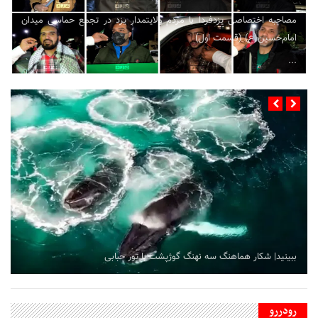
مصاحبه اختصاصی یزدفردا با مردم ولایتمدار یزد در تجمع حماسی میدان
امام‌حسین(ع) (قسمت اول)
...
ببینید| شکار هماهنگ سه نهنگ گوژپشت با تور حبابی
رودررو