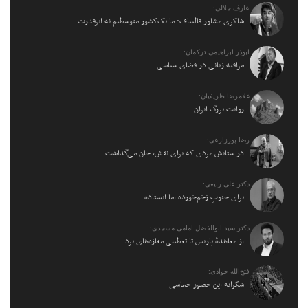
عارف جلالی:
شاکری مشاور قالیباف: ما یک‌کشور متوسطیم نه ابرقدرت
ابوذر ابراهیمی ترکمان:
مراقبه زبانی در فضای سیاسی
غلامرضا ظریفیان:
روایت بزرگ ایران
رضا پورزارعی:
در ستایش مردی که برای نقش، جان می‌گذاشت
دکتر علی ربیعی:
برای جنوبِ زخم‌خورده اما ایستاده
دکتر سید ابوالفضل امامی مسجدی:
از معاهدهٔ پاریس تا تعطیلی مغازه‌های یزد
فتح‌الله جوادی:
شکرانه این حضور حماسی