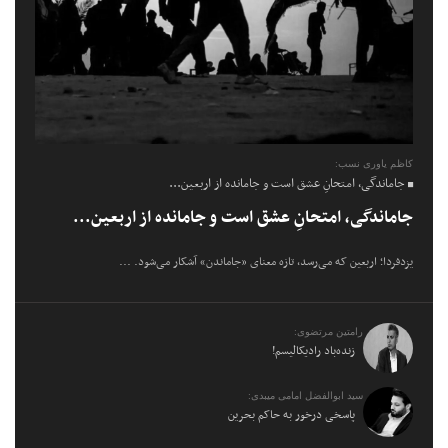
کاظم یاوری نسب:
جاماندگی، امتحانِ عشق است و جامانده از اربعین...
جاماندگی، امتحانِ عشق است و جامانده از اربعین...
یزدفردا؛ اربعین که می‌رسد، تازه معنای «جاماندن» آشکار می‌شود. ...
رامتین مرتضوی:
زنده‌باد رادیکالیسم!
سید ابوالفضل امامی میبدی:
پاسخی درخور به حاکم بحرین